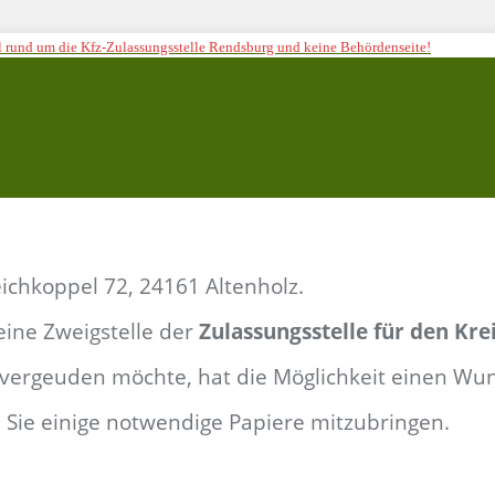
tal rund um die Kfz-Zulassungsstelle Rendsburg und keine Behördenseite!
ichkoppel 72, 24161 Altenholz
.
 eine Zweigstelle der
Zulassungsstelle für den Kr
vergeuden möchte, hat die Möglichkeit einen Wun
Sie einige notwendige Papiere mitzubringen.